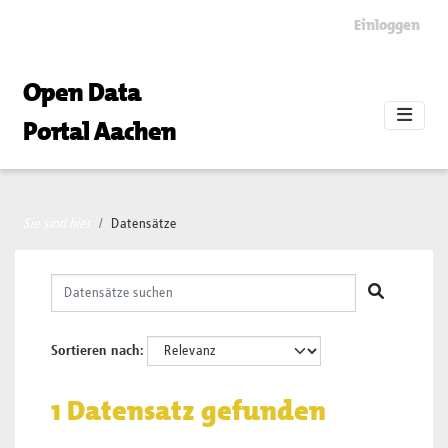
Skip to main content
Einloggen
Open Data
Portal Aachen
Sie sind hier
Datensätze
Sortieren nach
1 Datensatz gefunden