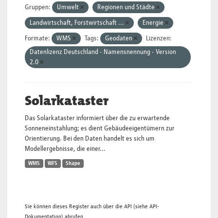
Gruppen:
Umwelt
Regionen und Städte
Landwirtschaft, Forstwirtschaft ...
Energie
Formate:
WMS
Tags:
Geodaten
Lizenzen:
Datenlizenz Deutschland - Namensnennung - Version
2.0
Solarkataster
Das Solarkataster informiert über die zu erwartende
Sonneneinstahlung; es dient Gebäudeeigentümern zur
Orientierung. Bei den Daten handelt es sich um
Modellergebnisse, die einer...
WMS
WFS
Shape
Sie können dieses Register auch über die
API
(siehe
API-
Dokumentation
) abrufen.