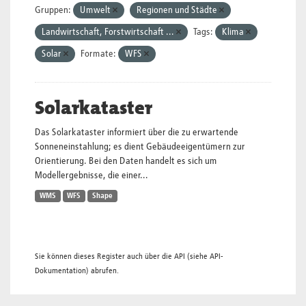
Gruppen:
Umwelt
Regionen und Städte
Landwirtschaft, Forstwirtschaft ...
Tags:
Klima
Solar
Formate:
WFS
Solarkataster
Das Solarkataster informiert über die zu erwartende
Sonneneinstahlung; es dient Gebäudeeigentümern zur
Orientierung. Bei den Daten handelt es sich um
Modellergebnisse, die einer...
WMS
WFS
Shape
Sie können dieses Register auch über die
API
(siehe
API-
Dokumentation
) abrufen.