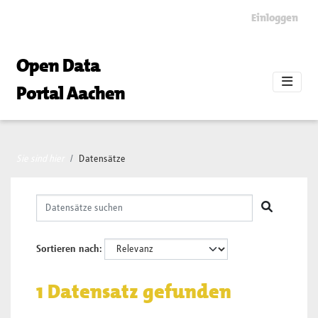
Skip to main content
Einloggen
Open Data
Portal Aachen
Sie sind hier
Datensätze
Sortieren nach
1 Datensatz gefunden