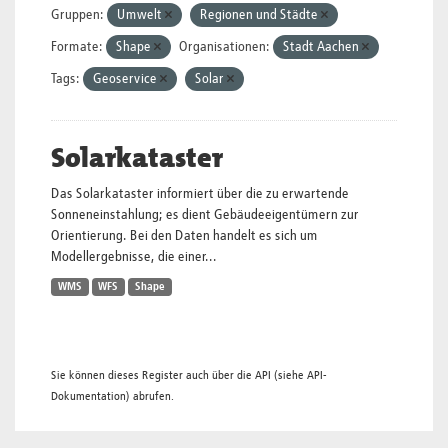
Gruppen:
Umwelt
Regionen und Städte
Formate:
Shape
Organisationen:
Stadt Aachen
Tags:
Geoservice
Solar
Solarkataster
Das Solarkataster informiert über die zu erwartende
Sonneneinstahlung; es dient Gebäudeeigentümern zur
Orientierung. Bei den Daten handelt es sich um
Modellergebnisse, die einer...
WMS
WFS
Shape
Sie können dieses Register auch über die
API
(siehe
API-
Dokumentation
) abrufen.