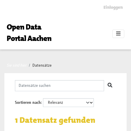
Skip to main content
Einloggen
Open Data
Portal Aachen
Sie sind hier
Datensätze
Sortieren nach
1 Datensatz gefunden