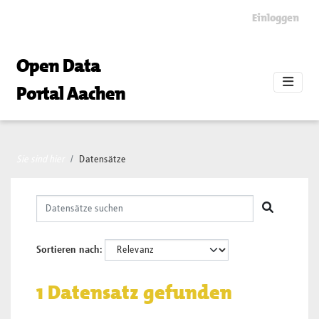
Skip to main content
Einloggen
Open Data
Portal Aachen
Sie sind hier
Datensätze
Sortieren nach
1 Datensatz gefunden