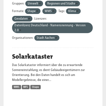
Gruppen:
Umwelt
Regionen und Städte
Formate:
Shape
WMS
Tags:
Klima
Geodaten
Lizenzen:
Datenlizenz Deutschland - Namensnennung - Version
2.0
Organisationen:
Stadt Aachen
Solarkataster
Das Solarkataster informiert über die zu erwartende
Sonneneinstahlung; es dient Gebäudeeigentümern zur
Orientierung. Bei den Daten handelt es sich um
Modellergebnisse, die einer...
WMS
WFS
Shape