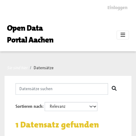
Skip to main content
Einloggen
Open Data
Portal Aachen
Sie sind hier
Datensätze
Sortieren nach
1 Datensatz gefunden