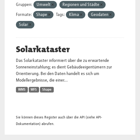
Gruppen:
Umwelt
Regionen und Städte
Formate:
Shape
Tags:
Klima
Geodaten
Solar
Solarkataster
Das Solarkataster informiert über die zu erwartende
Sonneneinstahlung; es dient Gebäudeeigentümern zur
Orientierung. Bei den Daten handelt es sich um
Modellergebnisse, die einer...
WMS
WFS
Shape
Sie können dieses Register auch über die
API
(siehe
API-
Dokumentation
) abrufen.