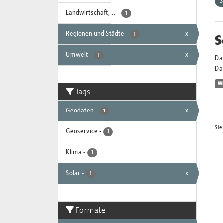
Landwirtschaft,...
-
1
Regionen und Städte
-
x
S
1
Umwelt
-
x
1
Da
Dat
W
Tags
Geodaten
-
x
1
Sie
Geoservice
-
1
Klima
-
1
Solar
-
x
1
Formate