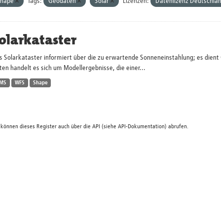
Shape
Tags:
Geodaten
Solar
Lizenzen:
Datenlizenz Deutschla
olarkataster
s Solarkataster informiert über die zu erwartende Sonneneinstahlung; es dien
en handelt es sich um Modellergebnisse, die einer...
MS
WFS
Shape
 können dieses Register auch über die
API
(siehe
API-Dokumentation
) abrufen.