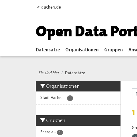
Skip to main content
< aachen.de
Open Data Por
Datensätze
Organisationen
Gruppen
Anw
Sie sind hier
Datensätze
Organisationen
Stadt Aachen
-
1
1
Gruppen
Gr
Energie
-
1