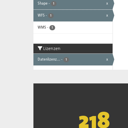
Shape
-
x
1
WFS
-
x
1
WMS
-
1
Lizenzen
Datenlizenz...
-
x
1
221