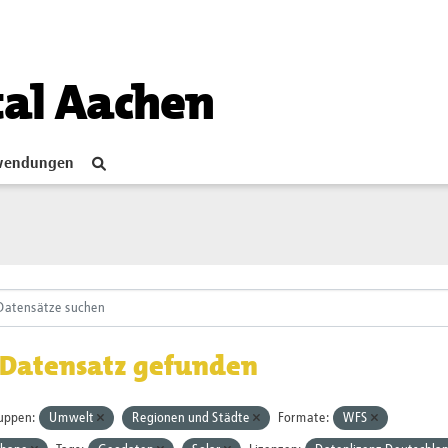
tal Aachen
endungen
 Datensatz gefunden
uppen:
Umwelt
Regionen und Städte
Formate:
WFS