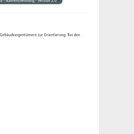
nd - Namensnennung - Version 2.0
t Gebäudeeigentümern zur Orientierung. Bei den