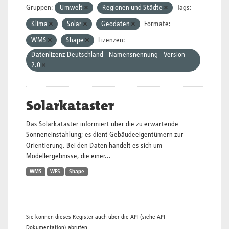
Gruppen:
Umwelt
Regionen und Städte
Tags:
Klima
Solar
Geodaten
Formate:
WMS
Shape
Lizenzen:
Datenlizenz Deutschland - Namensnennung - Version
2.0
Solarkataster
Das Solarkataster informiert über die zu erwartende
Sonneneinstahlung; es dient Gebäudeeigentümern zur
Orientierung. Bei den Daten handelt es sich um
Modellergebnisse, die einer...
WMS
WFS
Shape
Sie können dieses Register auch über die
API
(siehe
API-
Dokumentation
) abrufen.