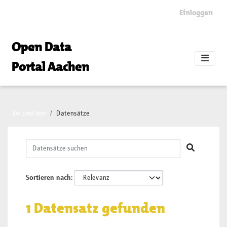
Skip to main content
Einloggen
Open Data
Portal Aachen
Sie sind hier
Datensätze
Sortieren nach
1 Datensatz gefunden