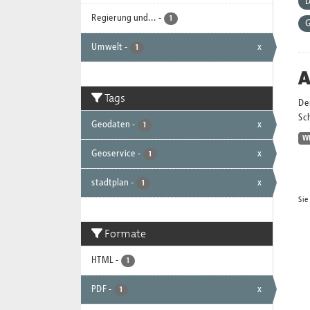
D
Regierung und...
-
1
G
Umwelt
-
x
1
A
Tags
Der
Sc
Geodaten
-
x
1
W
Geoservice
-
x
1
stadtplan
-
x
1
Sie
Formate
HTML
-
1
PDF
-
x
1