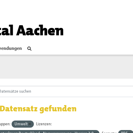
tal Aachen
endungen
 Datensatz gefunden
uppen:
Umwelt
Lizenzen: