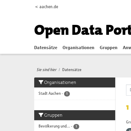
Skip to main content
< aachen.de
Open Data Por
Datensätze
Organisationen
Gruppen
Anw
Sie sind hier
Datensätze
Organisationen
Stadt Aachen
-
1
1
Gruppen
Gr
Bevölkerung und...
-
1