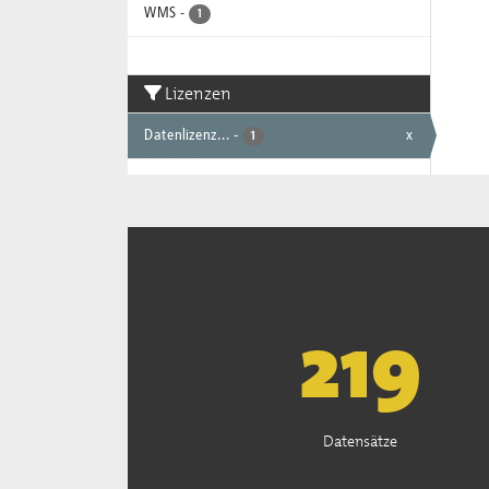
WMS
-
1
Lizenzen
Datenlizenz...
-
x
1
222
Datensätze