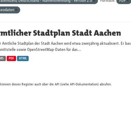
atenlizenz Deutschland - Namensnennung - Version 2.0
Formate:
PDF
eodaten
mtlicher Stadtplan Stadt Aachen
 Amtliche Stadtplan der Stadt Aachen wird etwa zweijährig aktualisiert. Er ba
hnittstelle sowie OpenStreetMap-Daten für das...
MS
PDF
HTML
 können dieses Register auch über die
API
(siehe
API-Dokumentation
) abrufen.