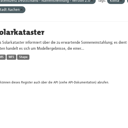
atenlizenz Deutschland - Namensnennung - Version 2.0
Tags:
Klima
tadt Aachen
olarkataster
s Solarkataster informiert über die zu erwartende Sonneneinstahlung; es dien
en handelt es sich um Modellergebnisse, die einer...
MS
WFS
Shape
 können dieses Register auch über die
API
(siehe
API-Dokumentation
) abrufen.