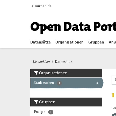
Skip to main content
< aachen.de
Open Data Por
Datensätze
Organisationen
Gruppen
Anw
Sie sind hier
Datensätze
Organisationen
Stadt Aachen
-
x
1
1
Gruppen
Gr
Energie
-
1