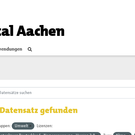
tal Aachen
endungen
 Datensatz gefunden
uppen:
Umwelt
Lizenzen: