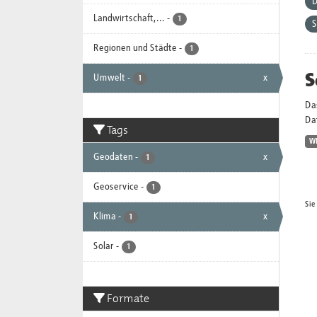
D
Landwirtschaft,...
-
1
S
Regionen und Städte
-
1
S
Umwelt
-
x
1
Da
Dat
Tags
W
Geodaten
-
x
1
Geoservice
-
1
Sie
Klima
-
x
1
Solar
-
1
Formate