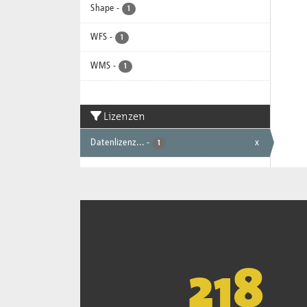
Shape
-
1
WFS
-
1
WMS
-
1
Lizenzen
Datenlizenz...
-
x
1
221