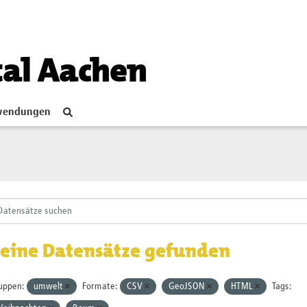
tal Aachen
endungen
eine Datensätze gefunden
uppen:
umwelt
Formate:
CSV
GeoJSON
HTML
Tags: