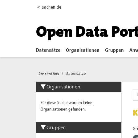
Skip to main content
< aachen.de
Open Data Por
Datensätze
Organisationen
Gruppen
Anw
Sie sind hier
Datensätze
Organisationen
Für diese Suche wurden keine
Organisationen gefunden.
K
Gruppen
Gr