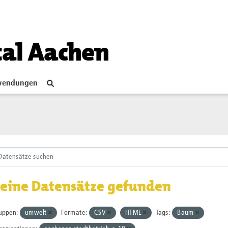
tal Aachen
endungen
eine Datensätze gefunden
uppen:
umwelt
Formate:
CSV
HTML
Tags:
Baum