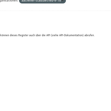
ganisationen:
aachener-stadtbetrieb-e-18
 können dieses Register auch über die
API
(siehe
API-Dokumentation
) abrufen.