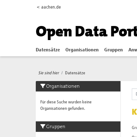
Skip to main content
< aachen.de
Open Data Por
Datensätze
Organisationen
Gruppen
Anw
Sie sind hier
Datensätze
Organisationen
Für diese Suche wurden keine
Organisationen gefunden.
K
Gruppen
Gr