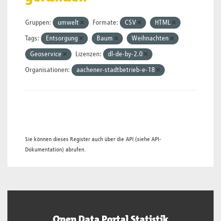
Gruppen:
umwelt
Formate:
CSV
HTML
Tags:
Entsorgung
Baum
Weihnachten
Geoservice
Lizenzen:
dl-de-by-2.0
Organisationen:
aachener-stadtbetrieb-e-18
Sie können dieses Register auch über die
API
(siehe
API-
Dokumentation
) abrufen.
Open Data Portal Statistik