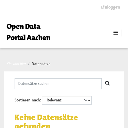
Skip to main content
Einloggen
Open Data
Portal Aachen
Sie sind hier
Datensätze
Sortieren nach
Keine Datensätze
gefunden