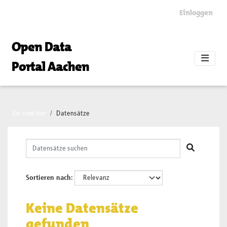
Skip to main content
Einloggen
Open Data
Portal Aachen
Sie sind hier
Datensätze
Sortieren nach
Keine Datensätze
gefunden