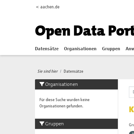
Skip to main content
< aachen.de
Open Data Por
Datensätze
Organisationen
Gruppen
Anw
Sie sind hier
Datensätze
Organisationen
Für diese Suche wurden keine
Organisationen gefunden.
K
Gruppen
Gr