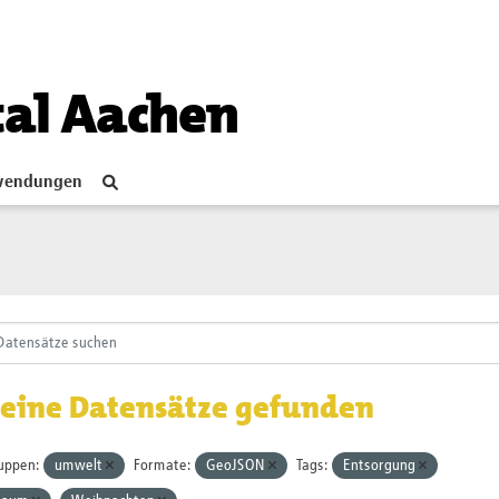
tal Aachen
endungen
eine Datensätze gefunden
uppen:
umwelt
Formate:
GeoJSON
Tags:
Entsorgung