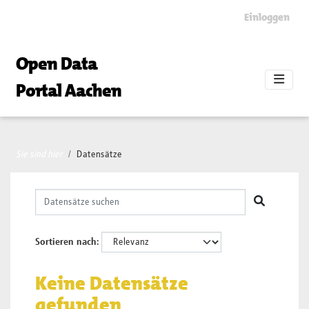
Skip to main content
Einloggen
Open Data
Portal Aachen
Sie sind hier
Datensätze
Sortieren nach
Keine Datensätze
gefunden