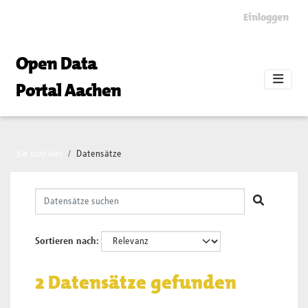
Skip to main content
Einloggen
Open Data
Portal Aachen
Sie sind hier
Datensätze
Sortieren nach
2 Datensätze gefunden