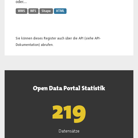
oder...
WMS
WFS
Shape
HTML
Sie können dieses Register auch über die
API
(siehe
API-
Dokumentation
) abrufen.
Open Data Portal Statistik
221
Datensätze