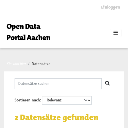
Skip to main content
Einloggen
Open Data
Portal Aachen
Sie sind hier
Datensätze
Sortieren nach
2 Datensätze gefunden