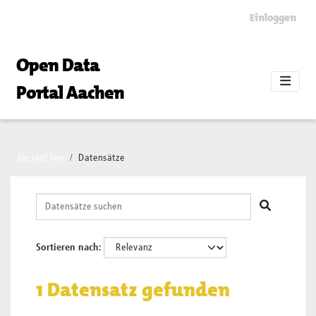
Skip to main content
Einloggen
Open Data
Portal Aachen
Sie sind hier
Datensätze
Sortieren nach
1 Datensatz gefunden