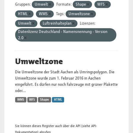
Gruppen:
Umwelt
Formate:
Shape
WFS
HTML
WMS
Tags:
Umweltzone
Umwelt
Luftreinhalteplan
Lizenzen:
Datenlizenz Deutschland - Namensnennung - Version
2.0
Umweltzone
Die Umweltzone der Stadt Aachen als Umringspolygon. Die
Umweltzone wurde zum 1. Februar 2016 in Aachen
eingeführt. Es dürfen nur noch Fahrzeuge mit grüner Plakette
oder...
WMS
WFS
Shape
HTML
Sie können dieses Register auch über die
API
(siehe
API-
Dokumentation
) abrufen.