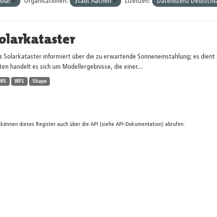
olar
Organisationen:
Stadt Aachen
Lizenzen:
Datenlizenz Deutschl
olarkataster
s Solarkataster informiert über die zu erwartende Sonneneinstahlung; es dien
en handelt es sich um Modellergebnisse, die einer...
MS
WFS
Shape
 können dieses Register auch über die
API
(siehe
API-Dokumentation
) abrufen.