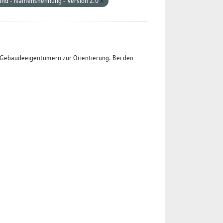
and - Namensnennung - Version 2.0
t Gebäudeeigentümern zur Orientierung. Bei den