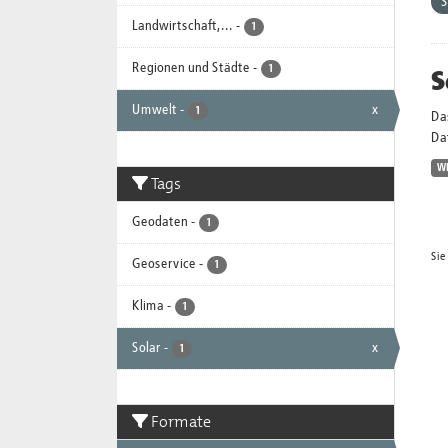
S
Landwirtschaft,...
-
1
Regionen und Städte
-
S
1
Umwelt
-
x
1
Da
Dat
W
Tags
Geodaten
-
1
Sie
Geoservice
-
1
Klima
-
1
Solar
-
x
1
Formate