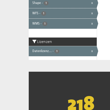
Shape
-
x
1
WFS
-
x
1
WMS
-
x
1
Lizenzen
Datenlizenz...
-
x
1
221