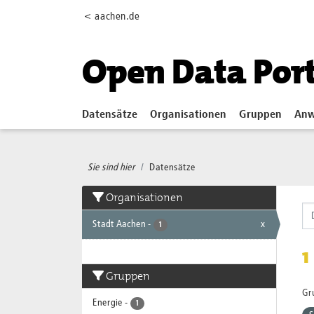
Skip to main content
< aachen.de
Open Data Por
Datensätze
Organisationen
Gruppen
Anw
Sie sind hier
Datensätze
Organisationen
Stadt Aachen
-
x
1
1
Gruppen
Gr
Energie
-
1