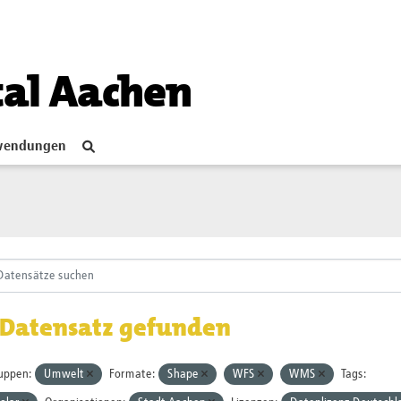
tal Aachen
endungen
 Datensatz gefunden
uppen:
Umwelt
Formate:
Shape
WFS
WMS
Tags: