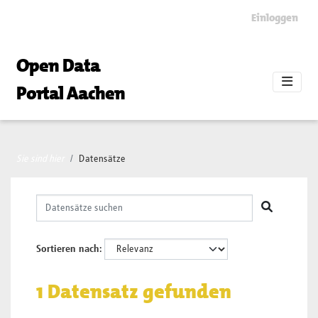
Skip to main content
Einloggen
Open Data
Portal Aachen
Sie sind hier
Datensätze
Sortieren nach
1 Datensatz gefunden