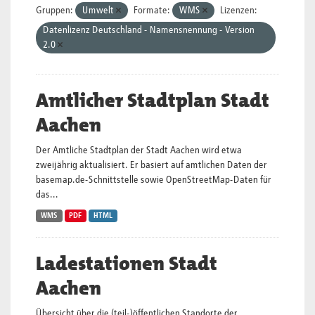
Gruppen:
Umwelt
Formate:
WMS
Lizenzen:
Datenlizenz Deutschland - Namensnennung - Version
2.0
Amtlicher Stadtplan Stadt
Aachen
Der Amtliche Stadtplan der Stadt Aachen wird etwa
zweijährig aktualisiert. Er basiert auf amtlichen Daten der
basemap.de-Schnittstelle sowie OpenStreetMap-Daten für
das...
WMS
PDF
HTML
Ladestationen Stadt
Aachen
Übersicht über die (teil-)öffentlichen Standorte der