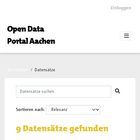
Skip to main content
Einloggen
Open Data
Portal Aachen
Sie sind hier
Datensätze
Sortieren nach
9 Datensätze gefunden