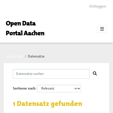
Skip to main content
Einloggen
Open Data
Portal Aachen
Sie sind hier
Datensätze
Sortieren nach
1 Datensatz gefunden