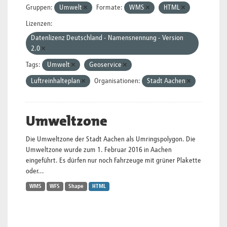
Gruppen:
Umwelt
Formate:
WMS
HTML
Lizenzen:
Datenlizenz Deutschland - Namensnennung - Version
2.0
Tags:
Umwelt
Geoservice
Luftreinhalteplan
Organisationen:
Stadt Aachen
Umweltzone
Die Umweltzone der Stadt Aachen als Umringspolygon. Die
Umweltzone wurde zum 1. Februar 2016 in Aachen
eingeführt. Es dürfen nur noch Fahrzeuge mit grüner Plakette
oder...
WMS
WFS
Shape
HTML