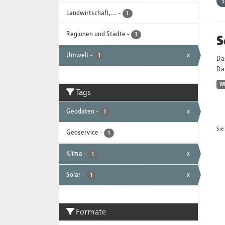
S
Landwirtschaft,...
-
1
Regionen und Städte
-
S
1
Umwelt
-
x
1
Da
Dat
W
Tags
Geodaten
-
x
1
Sie
Geoservice
-
1
Klima
-
x
1
Solar
-
x
1
Formate