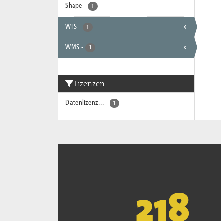
Shape
-
1
WFS
-
x
1
WMS
-
x
1
Lizenzen
Datenlizenz...
-
1
221