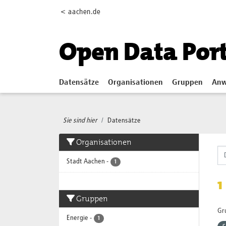
Skip to main content
< aachen.de
Open Data Por
Datensätze
Organisationen
Gruppen
Anw
Sie sind hier
Datensätze
Organisationen
Stadt Aachen
-
1
1
Gruppen
Gr
Energie
-
1