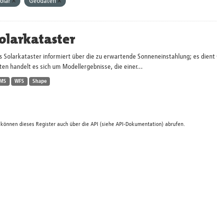
olar
Geodaten
olarkataster
s Solarkataster informiert über die zu erwartende Sonneneinstahlung; es dien
en handelt es sich um Modellergebnisse, die einer...
MS
WFS
Shape
 können dieses Register auch über die
API
(siehe
API-Dokumentation
) abrufen.