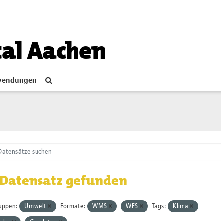
tal Aachen
endungen
 Datensatz gefunden
uppen:
Umwelt
Formate:
WMS
WFS
Tags:
Klima