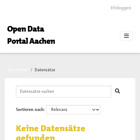
Skip to main content
Einloggen
Open Data
Portal Aachen
Sie sind hier
Datensätze
Sortieren nach
Keine Datensätze
gefunden