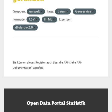
Gruppen:
umwelt
Tags:
Baum
Geoservice
Formate:
CSV
HTML
Lizenzen:
dl-de-by-2.0
Sie können dieses Register auch über die
API
(siehe
API-
Dokumentation
) abrufen.
Open Data Portal Statistik