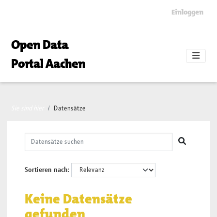
Skip to main content
Einloggen
Open Data
Portal Aachen
Sie sind hier
Datensätze
Sortieren nach
Keine Datensätze
gefunden