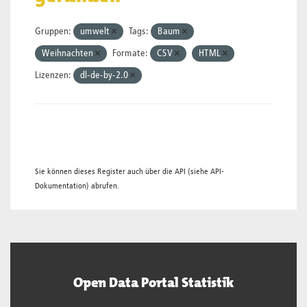
Gruppen:
umwelt
Tags:
Baum
Weihnachten
Formate:
CSV
HTML
Lizenzen:
dl-de-by-2.0
Sie können dieses Register auch über die
API
(siehe
API-
Dokumentation
) abrufen.
Open Data Portal Statistik