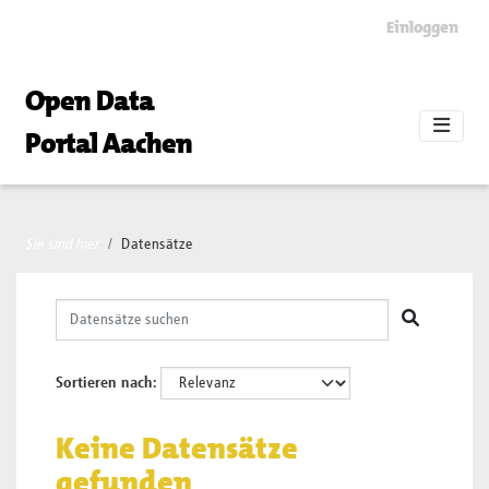
Skip to main content
Einloggen
Open Data
Portal Aachen
Sie sind hier
Datensätze
Sortieren nach
Keine Datensätze
gefunden