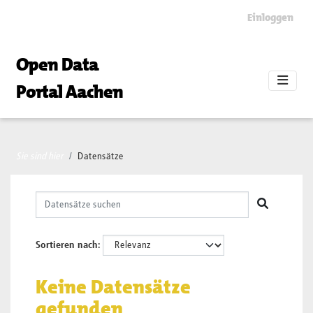
Skip to main content
Einloggen
Open Data
Portal Aachen
Sie sind hier
Datensätze
Sortieren nach
Keine Datensätze
gefunden