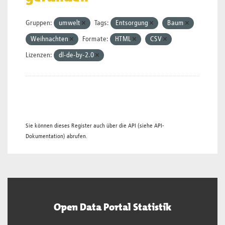
Gruppen:
umwelt
Tags:
Entsorgung
Baum
Weihnachten
Formate:
HTML
CSV
Lizenzen:
dl-de-by-2.0
Sie können dieses Register auch über die
API
(siehe
API-
Dokumentation
) abrufen.
Open Data Portal Statistik