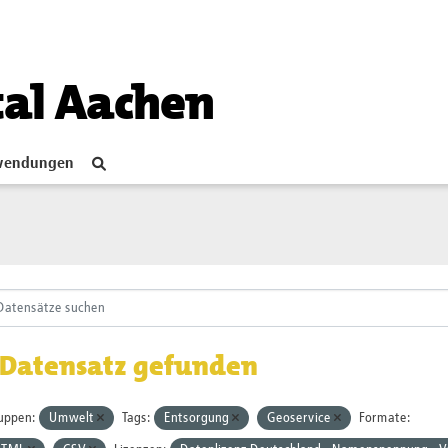
tal Aachen
endungen
 Datensatz gefunden
uppen:
Umwelt
Tags:
Entsorgung
Geoservice
Formate: