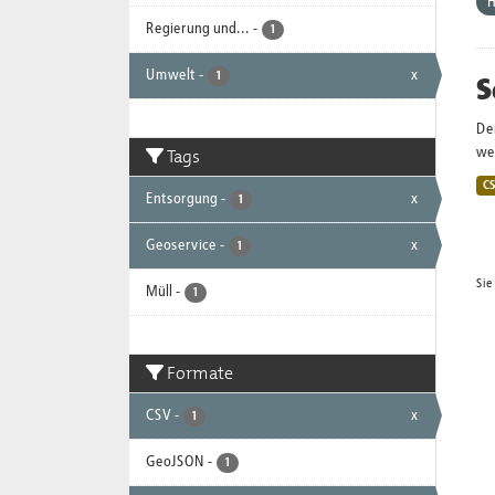
Regierung und...
-
1
Umwelt
-
x
S
1
De
Tags
wei
C
Entsorgung
-
x
1
Geoservice
-
x
1
Sie
Müll
-
1
Formate
CSV
-
x
1
GeoJSON
-
1