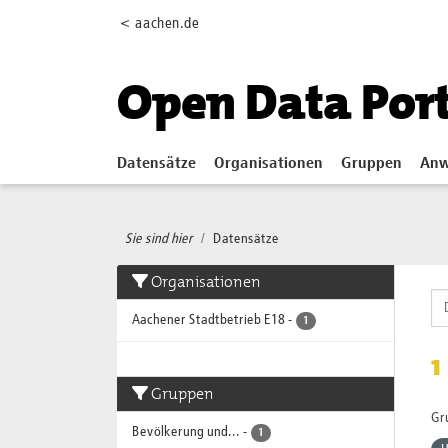
Skip to main content
< aachen.de
Open Data Por
Datensätze
Organisationen
Gruppen
Anw
Sie sind hier
Datensätze
Organisationen
Aachener Stadtbetrieb E18
-
1
1
Gruppen
Gr
Bevölkerung und...
-
1