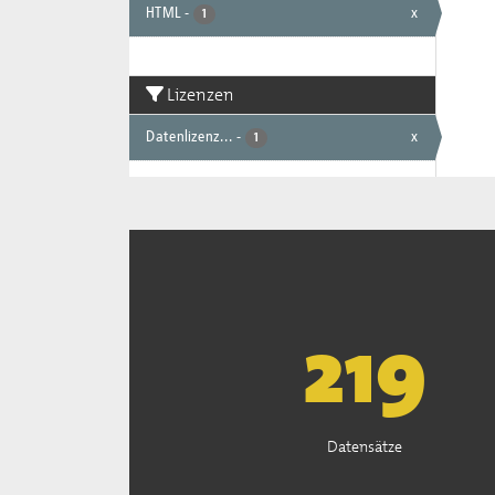
HTML
-
x
1
Lizenzen
Datenlizenz...
-
x
1
222
Datensätze