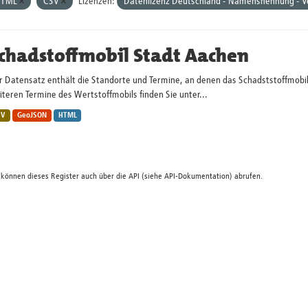
HTML
CSV
Lizenzen:
Datenlizenz Deutschland - Namensnennung - V
chadstoffmobil Stadt Aachen
r Datensatz enthält die Standorte und Termine, an denen das Schadststoffmobi
teren Termine des Wertstoffmobils finden Sie unter...
SV
GeoJSON
HTML
 können dieses Register auch über die
API
(siehe
API-Dokumentation
) abrufen.