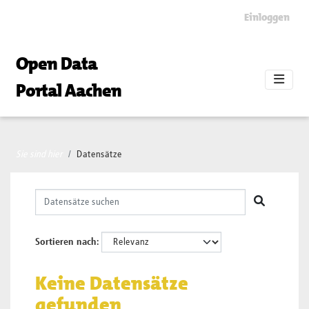
Skip to main content
Einloggen
Open Data
Portal Aachen
Sie sind hier
Datensätze
Sortieren nach
Keine Datensätze
gefunden