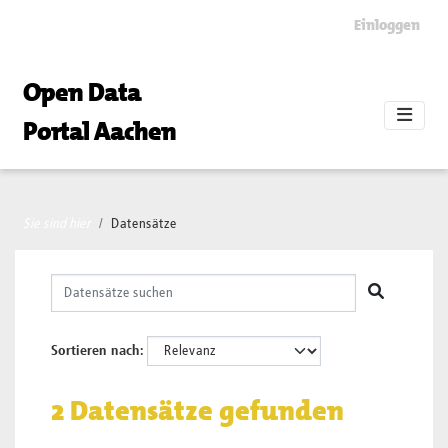
Skip to main content
Einloggen
Open Data
Portal Aachen
Sie sind hier
Datensätze
Sortieren nach
2 Datensätze gefunden