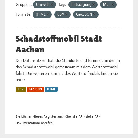
Gruppen:
Umwelt
Tags:
Entsorgung
Müll
Formate:
HTML
CSV
GeoJSON
Schadstoffmobil Stadt
Aachen
Der Datensatz enthält die Standorte und Termine, an denen
das Schadststoffmobil gemeinsam mit dem Wertstoffmobil
fährt. Die weiteren Termine des Wertstoffmobils finden Sie
unter...
CSV
GeoJSON
HTML
Sie können dieses Register auch über die
API
(siehe
API-
Dokumentation
) abrufen.