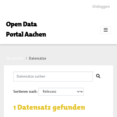
Skip to main content
Einloggen
Open Data
Portal Aachen
Sie sind hier
Datensätze
Sortieren nach
1 Datensatz gefunden