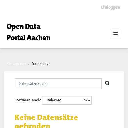
Skip to main content
Einloggen
Open Data
Portal Aachen
Sie sind hier
Datensätze
Sortieren nach
Keine Datensätze
gefunden