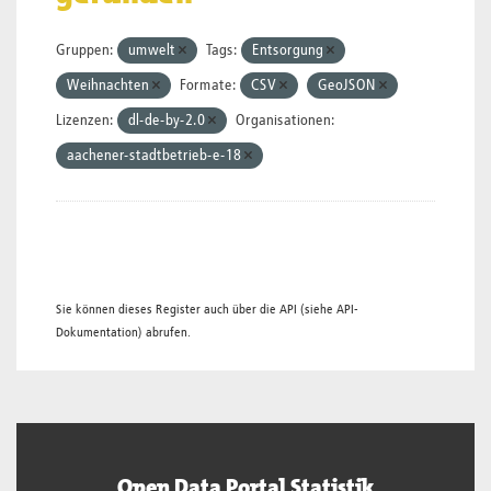
Gruppen:
umwelt
Tags:
Entsorgung
Weihnachten
Formate:
CSV
GeoJSON
Lizenzen:
dl-de-by-2.0
Organisationen:
aachener-stadtbetrieb-e-18
Sie können dieses Register auch über die
API
(siehe
API-
Dokumentation
) abrufen.
Open Data Portal Statistik