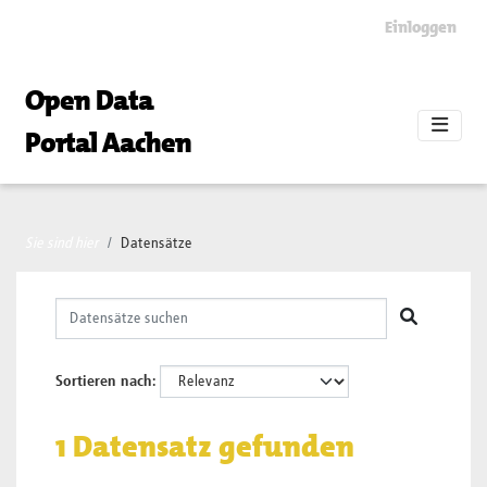
Skip to main content
Einloggen
Open Data
Portal Aachen
Sie sind hier
Datensätze
Sortieren nach
1 Datensatz gefunden