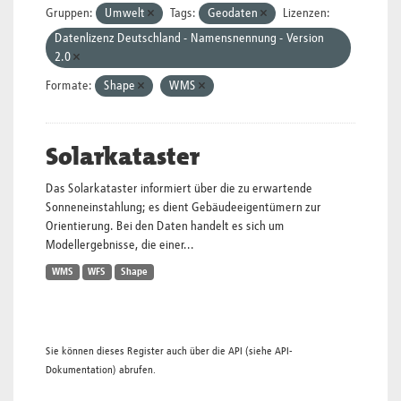
Gruppen:
Umwelt
Tags:
Geodaten
Lizenzen:
Datenlizenz Deutschland - Namensnennung - Version
2.0
Formate:
Shape
WMS
Solarkataster
Das Solarkataster informiert über die zu erwartende
Sonneneinstahlung; es dient Gebäudeeigentümern zur
Orientierung. Bei den Daten handelt es sich um
Modellergebnisse, die einer...
WMS
WFS
Shape
Sie können dieses Register auch über die
API
(siehe
API-
Dokumentation
) abrufen.