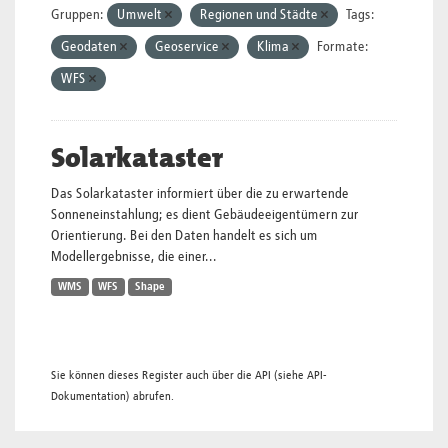
Gruppen:
Umwelt
Regionen und Städte
Tags:
Geodaten
Geoservice
Klima
Formate:
WFS
Solarkataster
Das Solarkataster informiert über die zu erwartende
Sonneneinstahlung; es dient Gebäudeeigentümern zur
Orientierung. Bei den Daten handelt es sich um
Modellergebnisse, die einer...
WMS
WFS
Shape
Sie können dieses Register auch über die
API
(siehe
API-
Dokumentation
) abrufen.