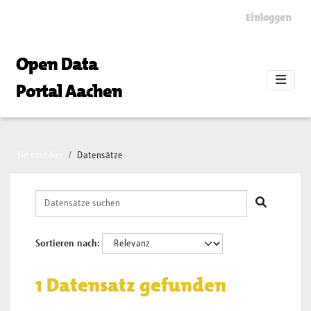
Skip to main content
Einloggen
Open Data
Portal Aachen
Sie sind hier
Datensätze
Sortieren nach
1 Datensatz gefunden