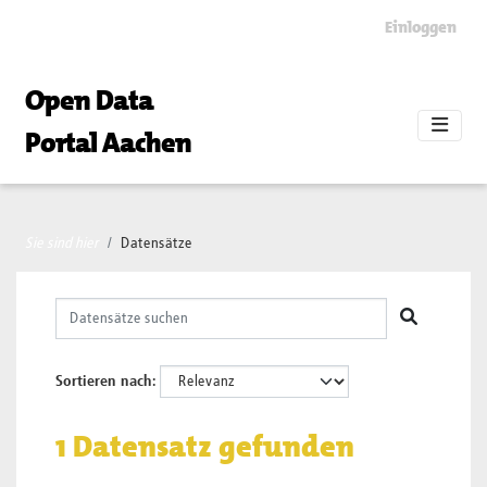
Skip to main content
Einloggen
Open Data
Portal Aachen
Sie sind hier
Datensätze
Sortieren nach
1 Datensatz gefunden