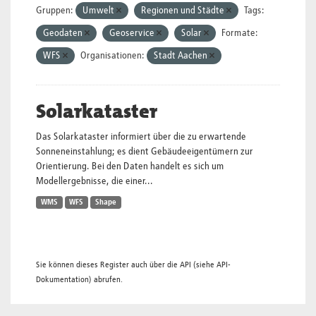
Gruppen:
Umwelt
Regionen und Städte
Tags:
Geodaten
Geoservice
Solar
Formate:
WFS
Organisationen:
Stadt Aachen
Solarkataster
Das Solarkataster informiert über die zu erwartende
Sonneneinstahlung; es dient Gebäudeeigentümern zur
Orientierung. Bei den Daten handelt es sich um
Modellergebnisse, die einer...
WMS
WFS
Shape
Sie können dieses Register auch über die
API
(siehe
API-
Dokumentation
) abrufen.