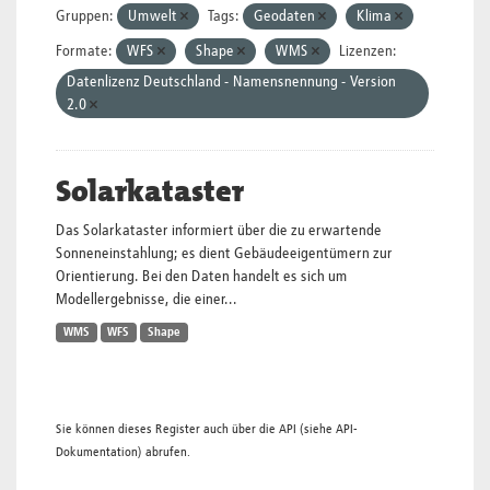
Gruppen:
Umwelt
Tags:
Geodaten
Klima
Formate:
WFS
Shape
WMS
Lizenzen:
Datenlizenz Deutschland - Namensnennung - Version
2.0
Solarkataster
Das Solarkataster informiert über die zu erwartende
Sonneneinstahlung; es dient Gebäudeeigentümern zur
Orientierung. Bei den Daten handelt es sich um
Modellergebnisse, die einer...
WMS
WFS
Shape
Sie können dieses Register auch über die
API
(siehe
API-
Dokumentation
) abrufen.