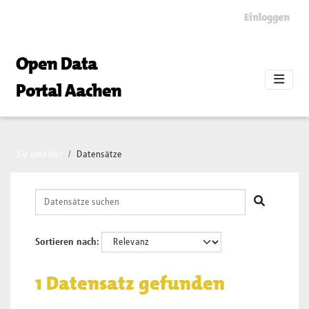
Skip to main content
Einloggen
Open Data
Portal Aachen
Sie sind hier
Datensätze
Sortieren nach
1 Datensatz gefunden