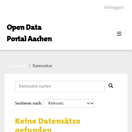
Skip to main content
Einloggen
Open Data
Portal Aachen
Sie sind hier
Datensätze
Sortieren nach
Keine Datensätze
gefunden