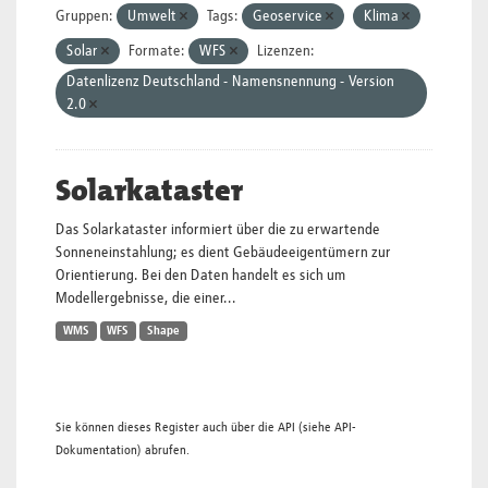
Gruppen:
Umwelt
Tags:
Geoservice
Klima
Solar
Formate:
WFS
Lizenzen:
Datenlizenz Deutschland - Namensnennung - Version
2.0
Solarkataster
Das Solarkataster informiert über die zu erwartende
Sonneneinstahlung; es dient Gebäudeeigentümern zur
Orientierung. Bei den Daten handelt es sich um
Modellergebnisse, die einer...
WMS
WFS
Shape
Sie können dieses Register auch über die
API
(siehe
API-
Dokumentation
) abrufen.