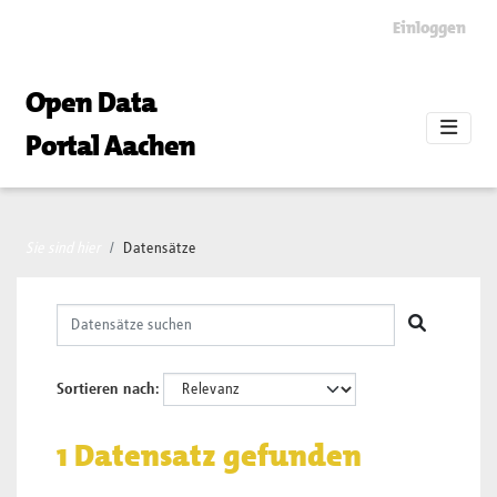
Skip to main content
Einloggen
Open Data
Portal Aachen
Sie sind hier
Datensätze
Sortieren nach
1 Datensatz gefunden