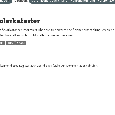
Shape
Lizenzen:
Datenlizenz Deutschland - Namensnennung - Version 2.0
olarkataster
s Solarkataster informiert über die zu erwartende Sonneneinstahlung; es dien
en handelt es sich um Modellergebnisse, die einer...
MS
WFS
Shape
 können dieses Register auch über die
API
(siehe
API-Dokumentation
) abrufen.