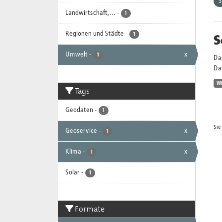
Landwirtschaft,...
-
1
Regionen und Städte
-
S
1
Umwelt
-
x
1
Da
Dat
W
Tags
Geodaten
-
1
Sie
Geoservice
-
x
1
Klima
-
x
1
Solar
-
1
Formate