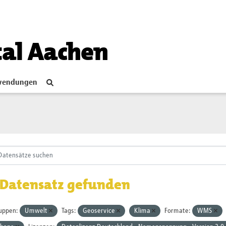
tal Aachen
endungen
 Datensatz gefunden
uppen:
Umwelt
Tags:
Geoservice
Klima
Formate:
WMS