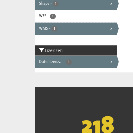
Shape
-
x
1
WFS
-
1
WMS
-
x
1
Lizenzen
Datenlizenz...
-
x
1
221