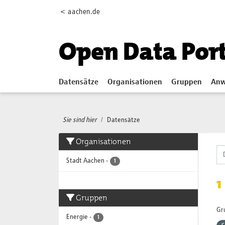
Skip to main content
< aachen.de
Open Data Por
Datensätze
Organisationen
Gruppen
Anw
Sie sind hier
Datensätze
Organisationen
Stadt Aachen
-
1
1
Gruppen
Gr
Energie
-
1