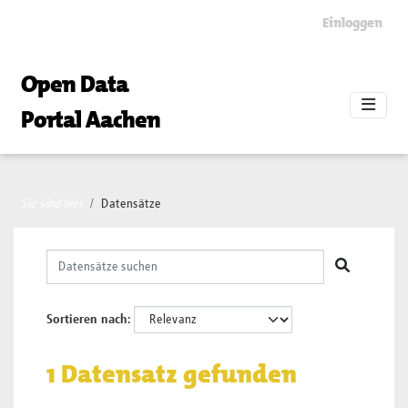
Skip to main content
Einloggen
Open Data
Portal Aachen
Sie sind hier
Datensätze
Sortieren nach
1 Datensatz gefunden