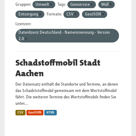
Gruppen:
Umwelt
Tags:
Geoservice
Müll
Entsorgung
Formate:
CSV
GeoJSON
Lizenzen:
Datenlizenz Deutschland - Namensnennung - Version
2.0
Schadstoffmobil Stadt
Aachen
Der Datensatz enthält die Standorte und Termine, an denen
das Schadststoffmobil gemeinsam mit dem Wertstoffmobil
fährt. Die weiteren Termine des Wertstoffmobils finden Sie
unter...
CSV
GeoJSON
HTML