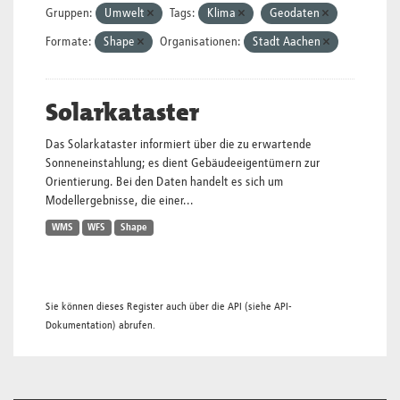
Gruppen:
Umwelt
Tags:
Klima
Geodaten
Formate:
Shape
Organisationen:
Stadt Aachen
Solarkataster
Das Solarkataster informiert über die zu erwartende
Sonneneinstahlung; es dient Gebäudeeigentümern zur
Orientierung. Bei den Daten handelt es sich um
Modellergebnisse, die einer...
WMS
WFS
Shape
Sie können dieses Register auch über die
API
(siehe
API-
Dokumentation
) abrufen.