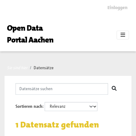
Skip to main content
Einloggen
Open Data
Portal Aachen
Sie sind hier
Datensätze
Sortieren nach
1 Datensatz gefunden