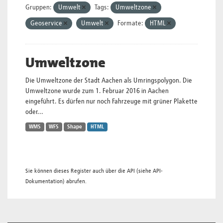
Gruppen:
Umwelt
Tags:
Umweltzone
Geoservice
Umwelt
Formate:
HTML
Umweltzone
Die Umweltzone der Stadt Aachen als Umringspolygon. Die
Umweltzone wurde zum 1. Februar 2016 in Aachen
eingeführt. Es dürfen nur noch Fahrzeuge mit grüner Plakette
oder...
WMS
WFS
Shape
HTML
Sie können dieses Register auch über die
API
(siehe
API-
Dokumentation
) abrufen.