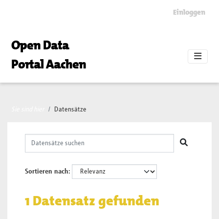
Skip to main content
Einloggen
Open Data
Portal Aachen
Sie sind hier
Datensätze
Sortieren nach
1 Datensatz gefunden