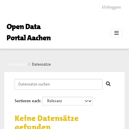
Skip to main content
Einloggen
Open Data
Portal Aachen
Sie sind hier
Datensätze
Sortieren nach
Keine Datensätze
gefunden