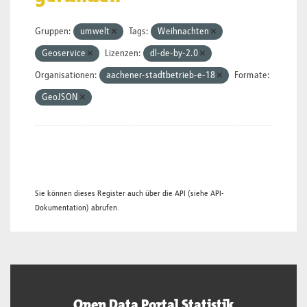
Gruppen:
umwelt
Tags:
Weihnachten
Geoservice
Lizenzen:
dl-de-by-2.0
Organisationen:
aachener-stadtbetrieb-e-18
Formate:
GeoJSON
Sie können dieses Register auch über die
API
(siehe
API-
Dokumentation
) abrufen.
Open Data Portal Statistik