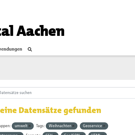
tal Aachen
endungen
eine Datensätze gefunden
uppen:
umwelt
Tags:
Weihnachten
Geoservice