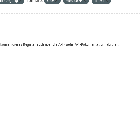
ntsorgung
Formate:
CSV
GeoJSON
HTML
 können dieses Register auch über die
API
(siehe
API-Dokumentation
) abrufen.