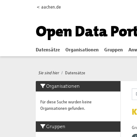
Skip to main content
< aachen.de
Open Data Por
Datensätze
Organisationen
Gruppen
Anw
Sie sind hier
Datensätze
Organisationen
Für diese Suche wurden keine
Organisationen gefunden.
K
Gruppen
Gr