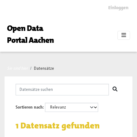
Skip to main content
Einloggen
Open Data
Portal Aachen
Sie sind hier
Datensätze
Sortieren nach
1 Datensatz gefunden