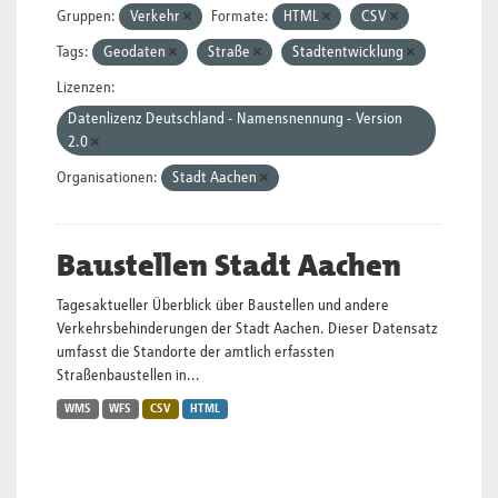
Gruppen:
Verkehr
Formate:
HTML
CSV
Tags:
Geodaten
Straße
Stadtentwicklung
Lizenzen:
Datenlizenz Deutschland - Namensnennung - Version
2.0
Organisationen:
Stadt Aachen
Baustellen Stadt Aachen
Tagesaktueller Überblick über Baustellen und andere
Verkehrsbehinderungen der Stadt Aachen. Dieser Datensatz
umfasst die Standorte der amtlich erfassten
Straßenbaustellen in...
WMS
WFS
CSV
HTML