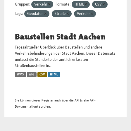
Gruppen:
Verkehr
Formate:
HTML
CSV
Tags:
Geodaten
Straße
Verkehr
Baustellen Stadt Aachen
Tagesaktueller Überblick über Baustellen und andere
Verkehrsbehinderungen der Stadt Aachen. Dieser Datensatz
umfasst die Standorte der amtlich erfassten
Straßenbaustellen in...
WMS
WFS
CSV
HTML
Sie können dieses Register auch über die
API
(siehe
API-
Dokumentation
) abrufen.