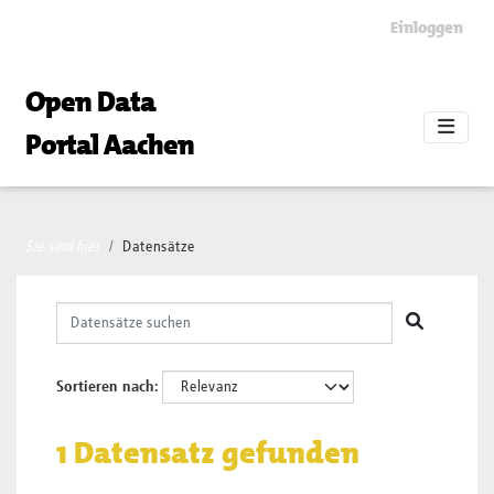
Skip to main content
Einloggen
Open Data
Portal Aachen
Sie sind hier
Datensätze
Sortieren nach
1 Datensatz gefunden