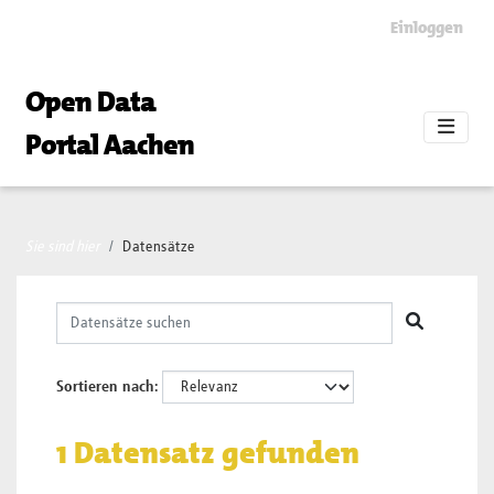
Skip to main content
Einloggen
Open Data
Portal Aachen
Sie sind hier
Datensätze
Sortieren nach
1 Datensatz gefunden