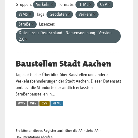
Gruppen:
Verkehr
Formate:
HTML
CSV
WMS
Tags:
Geodaten
Verkehr
Straße
Lizenzen:
Datenlizenz Deutschland - Namensnennung - Version
2.0
Baustellen Stadt Aachen
Tagesaktueller Überblick über Baustellen und andere
Verkehrsbehinderungen der Stadt Aachen. Dieser Datensatz
umfasst die Standorte der amtlich erfassten
Straßenbaustellen in...
WMS
WFS
CSV
HTML
Sie können dieses Register auch über die
API
(siehe
API-
Dokumentation
) abrufen.