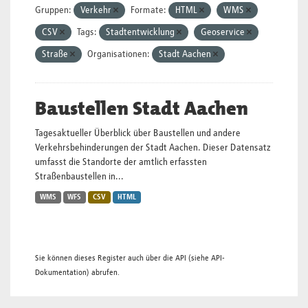
Gruppen:
Verkehr
Formate:
HTML
WMS
CSV
Tags:
Stadtentwicklung
Geoservice
Straße
Organisationen:
Stadt Aachen
Baustellen Stadt Aachen
Tagesaktueller Überblick über Baustellen und andere
Verkehrsbehinderungen der Stadt Aachen. Dieser Datensatz
umfasst die Standorte der amtlich erfassten
Straßenbaustellen in...
WMS
WFS
CSV
HTML
Sie können dieses Register auch über die
API
(siehe
API-
Dokumentation
) abrufen.