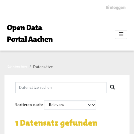
Skip to main content
Einloggen
Open Data
Portal Aachen
Sie sind hier
Datensätze
Sortieren nach
1 Datensatz gefunden