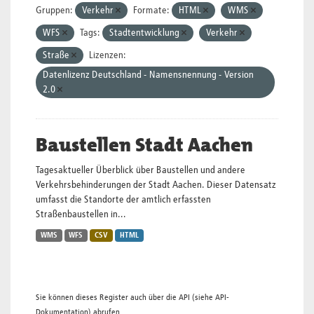
Gruppen:
Verkehr
Formate:
HTML
WMS
WFS
Tags:
Stadtentwicklung
Verkehr
Straße
Lizenzen:
Datenlizenz Deutschland - Namensnennung - Version
2.0
Baustellen Stadt Aachen
Tagesaktueller Überblick über Baustellen und andere
Verkehrsbehinderungen der Stadt Aachen. Dieser Datensatz
umfasst die Standorte der amtlich erfassten
Straßenbaustellen in...
WMS
WFS
CSV
HTML
Sie können dieses Register auch über die
API
(siehe
API-
Dokumentation
) abrufen.