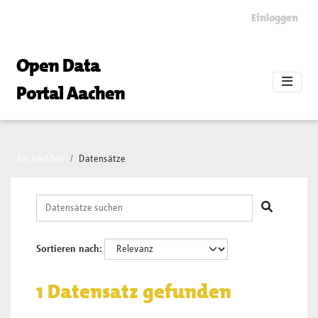
Skip to main content
Einloggen
Open Data
Portal Aachen
Sie sind hier
Datensätze
Sortieren nach
1 Datensatz gefunden