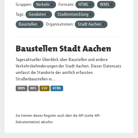
Gruppen:
Verkehr
Formate:
HTML
WMS
Tags:
Geodaten
Stadtentwicklung
Baustellen
Organisationen:
Stadt Aachen
Baustellen Stadt Aachen
Tagesaktueller Überblick über Baustellen und andere
Verkehrsbehinderungen der Stadt Aachen. Dieser Datensatz
umfasst die Standorte der amtlich erfassten
Straßenbaustellen in...
WMS
WFS
CSV
HTML
Sie können dieses Register auch über die
API
(siehe
API-
Dokumentation
) abrufen.