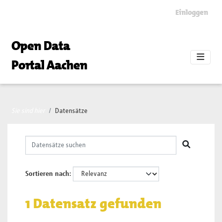
Skip to main content
Einloggen
Open Data
Portal Aachen
Sie sind hier
Datensätze
Sortieren nach
1 Datensatz gefunden